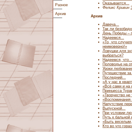
Оказывается...
Разное
Феликс Кривин
Архив
Архив
Давеча...
Так ли безобид
День Победы – 
Надеемся...
«То, что случил
неимоверно!»
Ловушки для энт
выбраться?
Надеемся, что..
Половодье на о
Уроки любовани
Путешествие за
Последний...
«А у нас в кварт
«Всё сами и на 
Принцесса Тура
«Творчество не 
«Воспоминания 
Напутствие пер
Выпускной...
При условии лю
Путь к бальной 
«Быть веселым, 
Кто во что гора