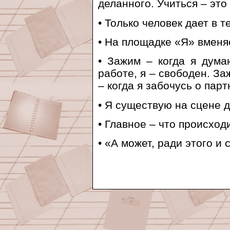
деланного. Учиться – это
• Только человек дает в 
• На площадке «Я» вмен
• Зажим – когда я дума
работе, я – свободен. За
– когда я забочусь о парт
• Я существую на сцене д
• Главное – что происхо
• «А может, ради этого и 