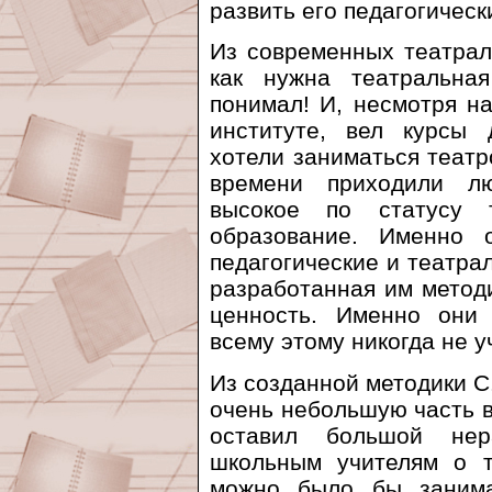
развить его педагогическ
Из современных театрал
как нужна театральна
понимал! И, несмотря н
институте, вел курсы 
хотели заниматься театр
времени приходили л
высокое по статусу т
образование. Именно 
педагогические и театра
разработанная им метод
ценность. Именно они
всему этому никогда не у
Из созданной методики С.
очень небольшую часть в 
оставил большой нер
школьным учителям о т
можно было бы занима