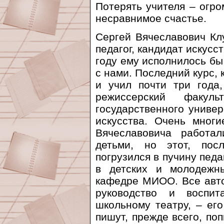
Потерять учителя – огро
несравнимое счастье.
Сергей Вячеславович Кл
педагог, кандидат искусс
году ему исполнилось бы 
с нами. Последний курс,
и учил почти три года,
режиссерский факуль
государственного универ
искусства. Очень многи
Вячеславовича работа
детьми, но этот, пос
погрузился в пучину педа
в детских и молодежн
кафедре МИОО. Все авто
руководство и воспит
школьному театру, – его
пишут, прежде всего, по