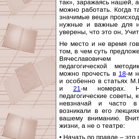
так», заражаясь нашей, а
можно работать. Когда т
значимые вещи происходя
нужные и важные для н
уверены, что это он, Учит
Не место и не время гов
том, в чем суть предлож
Вячеславовичем т
педагогической метод
можно прочесть в
18
-м 
и особенно в статьях М
и
21
-м номерах. Н
педагогические советы, 
невзначай и часто в
возникали в его лекция
вашему вниманию. Вчит
жизни, а не о театре:
• Начать по правде – это 